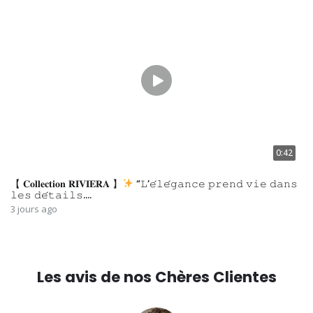
0:42
【 𝐂𝐨𝐥𝐥𝐞𝐜𝐭𝐢𝐨𝐧 𝐑𝐈𝐕𝐈𝐄𝐑𝐀 】
“𝙻’𝚎́𝚕𝚎́𝚐𝚊𝚗𝚌𝚎 𝚙𝚛𝚎𝚗𝚍 𝚟𝚒𝚎 𝚍𝚊𝚗𝚜
𝚕𝚎𝚜 𝚍𝚎́𝚝𝚊𝚒𝚕𝚜.…
3 jours ago
Les avis de nos Chères Clientes