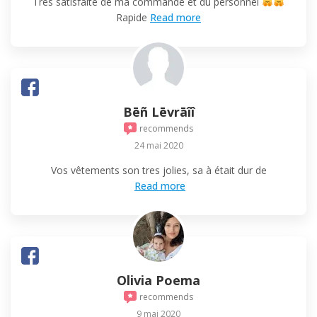
Très satisfaite de ma commande et du personnel
Rapide
Read more
Bēñ Lēvrāîî
recommends
24 mai 2020
Vos vêtements son tres jolies, sa à était dur de
Read more
Olivia Poema
recommends
9 mai 2020