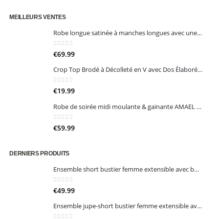
MEILLEURS VENTES
Robe longue satinée à manches longues avec une grande fente
0
sur 5
€
69.99
Crop Top Brodé à Décolleté en V avec Dos Élaboré et Coquilles Intégrées
0
sur 5
€
19.99
Robe de soirée midi moulante & gainante AMAEL – Élégance sculptante & dos nu croisé
0
sur 5
€
59.99
DERNIERS PRODUITS
Ensemble short bustier femme extensible avec boutons dorés – Maëra
0
sur 5
€
49.99
Ensemble jupe-short bustier femme extensible avec dentelle – Sevara