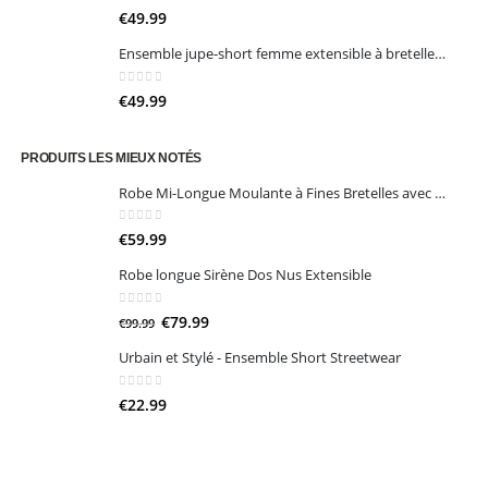
0
sur 5
€
49.99
Ensemble jupe-short femme extensible à bretelles avec nœuds bijoux et jupe plissée – Aureïa
0
sur 5
€
49.99
PRODUITS LES MIEUX NOTÉS
Robe Mi-Longue Moulante à Fines Bretelles avec une Découpe et une Fente
0
sur 5
€
59.99
Robe longue Sirène Dos Nus Extensible
0
sur 5
Le
Le
€
79.99
€
99.99
prix
prix
Urbain et Stylé - Ensemble Short Streetwear
initial
actuel
était :
est :
0
sur 5
€
22.99
€99.99.
€79.99.