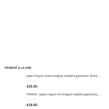
PRODUIT A LA UNE
Jupe Crayon maxi longue, matiere gainante, fente sur le côté (Noir / Blanc)
0
sur 5
€
35.00
YANNA - Jupe crayon mi-longue matière gainante, fente arrière et fermeture invisible (Noir / Bleu Nuit / Bleu Roi)
0
sur 5
€
28.00