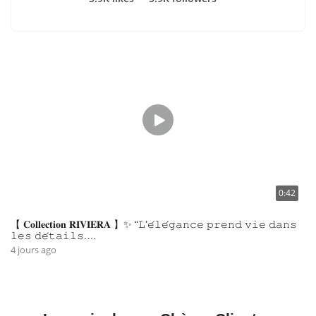
0:42
【 𝐂𝐨𝐥𝐥𝐞𝐜𝐭𝐢𝐨𝐧 𝐑𝐈𝐕𝐈𝐄𝐑𝐀 】✨ “𝙻’𝚎́𝚕𝚎́𝚐𝚊𝚗𝚌𝚎 𝚙𝚛𝚎𝚗𝚍 𝚟𝚒𝚎 𝚍𝚊𝚗𝚜
𝚕𝚎𝚜 𝚍𝚎́𝚝𝚊𝚒𝚕𝚜.…
4 jours ago