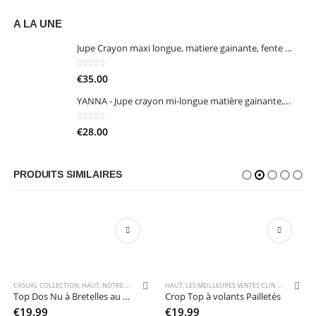
A LA UNE
Jupe Crayon maxi longue, matiere gainante, fente sur le côté (Noir / Blanc)
0
sur 5
€
35.00
YANNA - Jupe crayon mi-longue matière gainante, fente arrière et fermeture invisible (Noir / Bleu Nuit / Bleu Roi)
0
sur 5
€
28.00
PRODUITS SIMILAIRES
CROP TOP
NOTRE COLLECTION DE HAUT
CASUAL COLLECTION
,
HAUT
,
NOUVELLE COLLECTION
,
NOTRE COLLECTION D'ÉTÉ
HAUT
,
TOP & CROP TOP
,
,
LES MEILLEURES VENTES CLIN D'OEIL
NOTRE COLLECTION DE HAUT
,
TOP & CROP
,
NOTR
Top Dos Nu à Bretelles au Cou avec Bijou et Décolleté Croisé
Crop Top à volants Pailletés
€
19.99
€
19.99