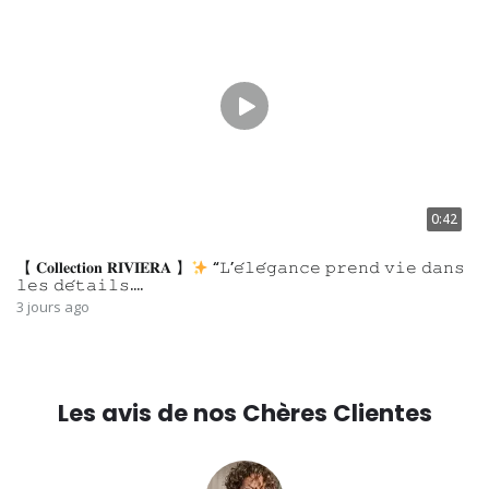
0:42
【 𝐂𝐨𝐥𝐥𝐞𝐜𝐭𝐢𝐨𝐧 𝐑𝐈𝐕𝐈𝐄𝐑𝐀 】
“𝙻’𝚎́𝚕𝚎́𝚐𝚊𝚗𝚌𝚎 𝚙𝚛𝚎𝚗𝚍 𝚟𝚒𝚎 𝚍𝚊𝚗𝚜
𝚕𝚎𝚜 𝚍𝚎́𝚝𝚊𝚒𝚕𝚜.…
3 jours ago
Les avis de nos Chères Clientes