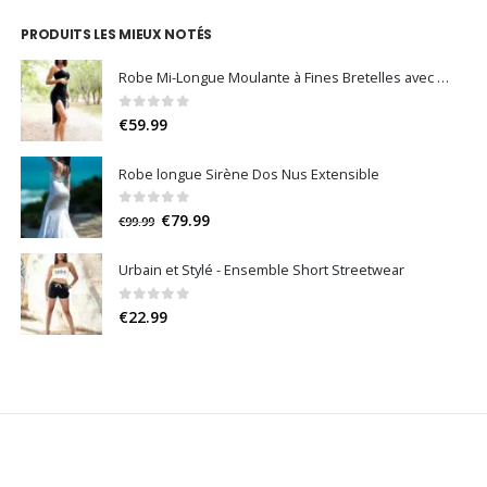
PRODUITS LES MIEUX NOTÉS
Robe Mi-Longue Moulante à Fines Bretelles avec une Découpe et une Fente
0
sur 5
€
59.99
Robe longue Sirène Dos Nus Extensible
0
sur 5
Le
Le
€
79.99
€
99.99
prix
prix
initial
actuel
Urbain et Stylé - Ensemble Short Streetwear
était :
est :
€99.99.
€79.99.
0
sur 5
€
22.99