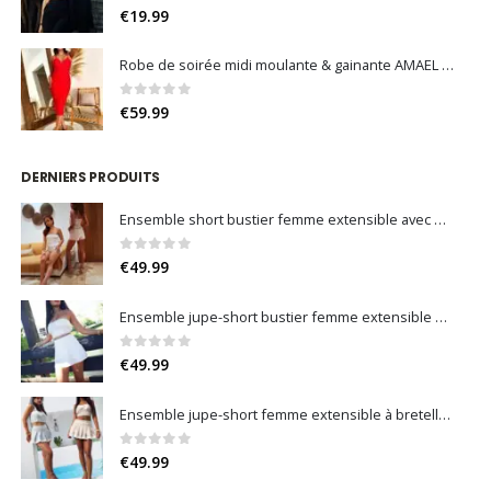
0
sur 5
€
19.99
Robe de soirée midi moulante & gainante AMAEL – Élégance sculptante & dos nu croisé
0
sur 5
€
59.99
DERNIERS PRODUITS
Ensemble short bustier femme extensible avec boutons dorés – Maëra
0
sur 5
€
49.99
Ensemble jupe-short bustier femme extensible avec dentelle – Sevara
0
sur 5
€
49.99
Ensemble jupe-short femme extensible à bretelles avec nœuds bijoux et jupe plissée – Aureïa
0
sur 5
€
49.99