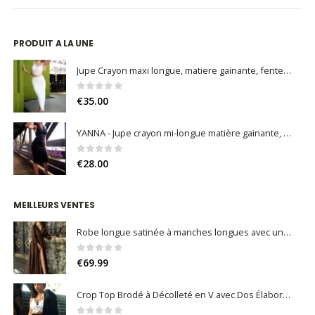
€79.99.
€39.99.
PRODUIT A LA UNE
Jupe Crayon maxi longue, matiere gainante, fente sur le côté (Noir / Blanc)
0
sur 5
€
35.00
YANNA - Jupe crayon mi-longue matière gainante, fente arrière et fermeture invisible (Noir / Bleu Nuit / Bleu Roi)
0
sur 5
€
28.00
MEILLEURS VENTES
Robe longue satinée à manches longues avec une grande fente
0
sur 5
€
69.99
Crop Top Brodé à Décolleté en V avec Dos Élaboré et Coquilles Intégrées