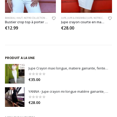
N
,
,
NOTRE COLLECTION DE BAS
SHORT
BANDEAU
,
SHORT & ENSEMBLE SHORT
,
HAUT
,
NOTRE COLLECTION D'ÉTÉ
,
NOUVELLE COLLECTION
,
NOTRE COLLECTION DE HAUT
,
SHORT
JUPE
,
SHORT & ENSEMBLE SHORT
,
JUPE & ENSEMBLE JUPE
,
NOUVELLE COLLECTION
,
NOTRE COLLECTION DE BAS
,
TOP
Bustier crop top à porter seul ou sous les vêtements
Jupe crayon courte en matière extensible
€
12.99
€
28.00
PRODUIT A LA UNE
Jupe Crayon maxi longue, matiere gainante, fente sur le côté (Noir / Blanc)
0
sur 5
€
35.00
YANNA - Jupe crayon mi-longue matière gainante, fente arrière et fermeture invisible (Noir / Bleu Nuit / Bleu Roi)
0
sur 5
€
28.00