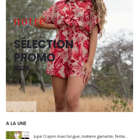
notre
SÉLECTION
PROMO
2024
A LA UNE
Jupe Crayon maxi longue, matiere gainante, fente sur le côté (Noir / Blanc)