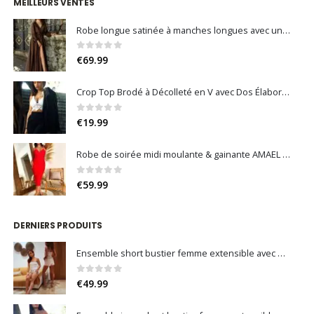
MEILLEURS VENTES
Robe longue satinée à manches longues avec une grande fente
0
sur 5
€
69.99
Crop Top Brodé à Décolleté en V avec Dos Élaboré et Coquilles Intégrées
0
sur 5
€
19.99
Robe de soirée midi moulante & gainante AMAEL – Élégance sculptante & dos nu croisé
0
sur 5
€
59.99
DERNIERS PRODUITS
Ensemble short bustier femme extensible avec boutons dorés – Maëra
0
sur 5
€
49.99