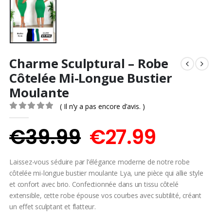
Charme Sculptural – Robe
Côtelée Mi-Longue Bustier
Moulante
( Il n’y a pas encore d’avis. )
0
Sur 5
Le
Le
€
39.99
€
27.99
prix
prix
Laissez-vous séduire par l’élégance moderne de notre robe
initial
actuel
côtelée mi-longue bustier moulante Lya, une pièce qui allie style
et confort avec brio. Confectionnée dans un tissu côtelé
était :
est :
extensible, cette robe épouse vos courbes avec subtilité, créant
un effet sculptant et flatteur.