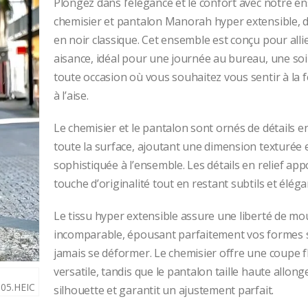
Plongez dans l’élégance et le confort avec notre e
initial
chemisier et pantalon Manorah hyper extensible, d
en noir classique. Cet ensemble est conçu pour allie
était :
aisance, idéal pour une journée au bureau, une so
toute occasion où vous souhaitez vous sentir à la fo
€59.99.
à l’aise.
Le chemisier et le pantalon sont ornés de détails en
toute la surface, ajoutant une dimension texturée 
sophistiquée à l’ensemble. Les détails en relief ap
touche d’originalité tout en restant subtils et éléga
Le tissu hyper extensible assure une liberté de m
incomparable, épousant parfaitement vos formes 
jamais se déformer. Le chemisier offre une coupe f
versatile, tandis que le pantalon taille haute allonge
silhouette et garantit un ajustement parfait.