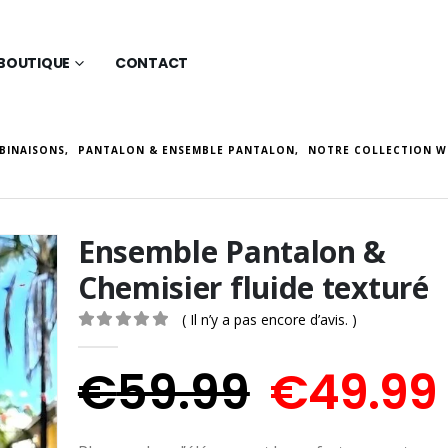
BOUTIQUE
CONTACT
BINAISONS
,
PANTALON & ENSEMBLE PANTALON
,
NOTRE COLLECTION W
Ensemble Pantalon &
Chemisier fluide texturé
( Il n’y a pas encore d’avis. )
0
Sur 5
Le
€
59.99
€
49.99
prix