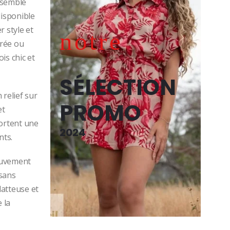
nsemble
actuel
isponible
r style et
notre
est :
irée ou
is chic et
€49.99.
SÉLECTION
 relief sur
PROMO
et
portent une
2024
nts.
ouvement
sans
latteuse et
 la