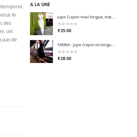
A LA UNE
intemporel,
 vous le
Jupe Crayon maxi longue, matiere gainante, fente sur le côté (Noir / Blanc)
ec des
0
sur 5
€
35.00
e, cet
a pas de
YANNA - Jupe crayon mi-longue matière gainante, fente arrière et fermeture invisible (Noir / Bleu Nuit / Bleu Roi)
0
sur 5
€
28.00