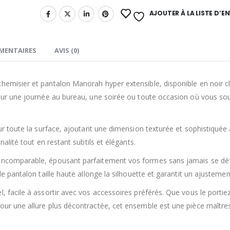
AJOUTER À LA LISTE D’EN
MENTAIRES
AVIS (0)
hemisier et pantalon Manorah hyper extensible, disponible en noir c
 pour une journée au bureau, une soirée ou toute occasion où vous so
sur toute la surface, ajoutant une dimension texturée et sophistiquée
nalité tout en restant subtils et élégants.
t incomparable, épousant parfaitement vos formes sans jamais se dé
e pantalon taille haute allonge la silhouette et garantit un ajustement
, facile à assortir avec vos accessoires préférés. Que vous le portie
pour une allure plus décontractée, cet ensemble est une pièce maître