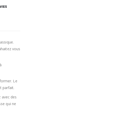
VIES
lassique.
uhaitez vous
 à
former. Le
 parfait.
z avec des
sse qui ne