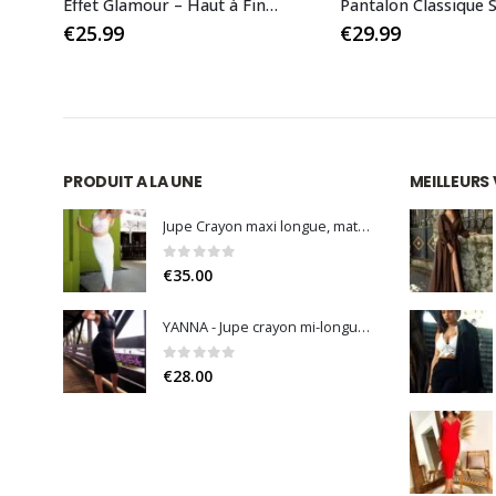
angée de Franges
Pantalon Classique Slim Cintré avec Fermeture Éclair Latérale
€
29.99
€
49.99
PRODUIT A LA UNE
MEILLEURS
Jupe Crayon maxi longue, matiere gainante, fente sur le côté (Noir / Blanc)
0
sur 5
€
35.00
YANNA - Jupe crayon mi-longue matière gainante, fente arrière et fermeture invisible (Noir / Bleu Nuit / Bleu Roi)
0
sur 5
€
28.00