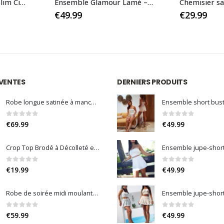
Ensemble Glamour Lamé – Haut Dos Nu et Short Taille Haute Ajustable
Chemisier satiné ample à manches bouffantes – Matière extensible, uni & imprimé
€
29.99
 VENTES
DERNIERS PRODUITS
Robe longue satinée à manches longues avec une grande fente
0
sur 5
0
sur 5
€
69.99
€
49.99
Crop Top Brodé à Décolleté en V avec Dos Élaboré et Coquilles Intégrées
0
sur 5
0
sur 5
€
19.99
€
49.99
Robe de soirée midi moulante & gainante AMAEL – Élégance sculptante & dos nu croisé
0
sur 5
0
sur 5
€
59.99
€
49.99